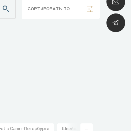
СОРТИРОВАТЬ
ПО
et в Санкт-Петербурге
Швейцарские часы унисекс Bove
...