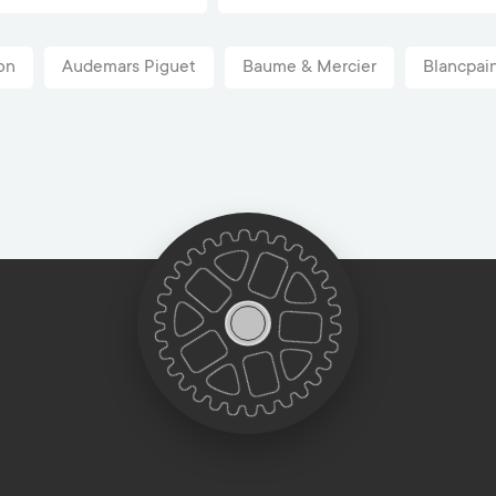
on
Audemars Piguet
Baume & Mercier
Blancpai