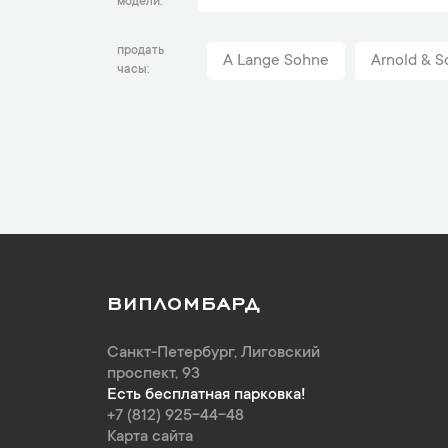
модели
продать
A Lange Sohne
Arnold & S
часы
ВИПЛОМБАРД
Санкт-Петербург
,
Лиговский
проспект, 93
Есть бесплатная парковка!
+7 (812) 925-44-48
Карта сайта