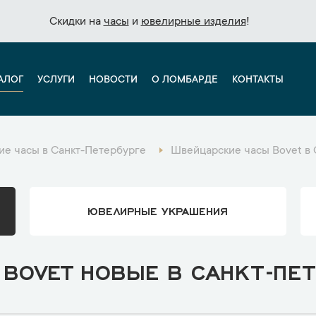
Скидки на
Скидки на
часы
часы
и
и
ювелирные изделия
ювелирные изделия
!
!
АЛОГ
УСЛУГИ
НОВОСТИ
О ЛОМБАРДЕ
КОНТАКТЫ
е часы в Санкт-Петербурге
Швейцарские часы Bovet в 
ЮВЕЛИРНЫЕ УКРАШЕНИЯ
BOVET НОВЫЕ В САНКТ-ПЕТ