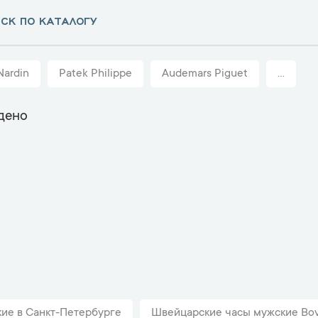
Nardin
Patek Philippe
Audemars Piguet
...
дено
ие в Санкт-Петербурге
Швейцарские часы мужские Bov