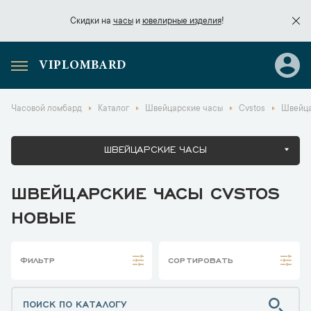
Скидки на
часы
и
ювелирные изделия
!
VIPLOMBARD
Скидки на
часы
и
ювелирные изделия
!
Часовой ломбард
Каталог
Швейцарские часы
Cvstos
Швейца
ШВЕЙЦАРСКИЕ ЧАСЫ
ШВЕЙЦАРСКИЕ ЧАСЫ CVSTOS
НОВЫЕ
ФИЛЬТР
СОРТИРОВАТЬ