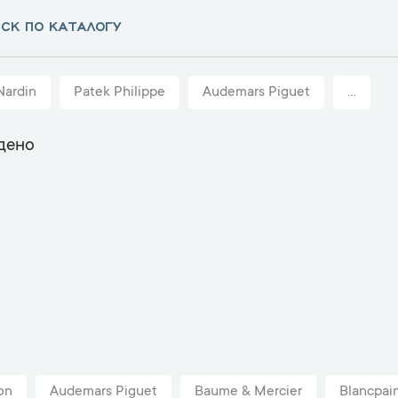
Nardin
Patek Philippe
Audemars Piguet
...
дено
on
Audemars Piguet
Baume & Mercier
Blancpai