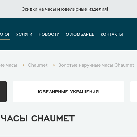
Скидки на
Скидки на
часы
часы
и
и
ювелирные изделия
ювелирные изделия
!
!
АЛОГ
УСЛУГИ
НОВОСТИ
О ЛОМБАРДЕ
КОНТАКТЫ
ие часы
Chaumet
Золотые наручные часы Chaumet
ЮВЕЛИРНЫЕ УКРАШЕНИЯ
 ЧАСЫ CHAUMET