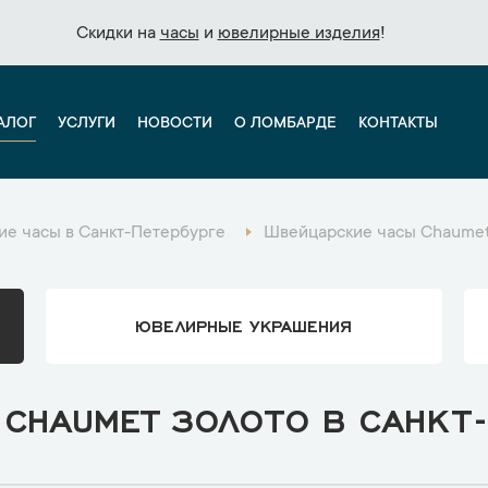
Скидки на
Скидки на
часы
часы
и
и
ювелирные изделия
ювелирные изделия
!
!
АЛОГ
УСЛУГИ
НОВОСТИ
О ЛОМБАРДЕ
КОНТАКТЫ
е часы в Санкт-Петербурге
Швейцарские часы Chaumet
ЮВЕЛИРНЫЕ УКРАШЕНИЯ
CHAUMET ЗОЛОТО В САНКТ-