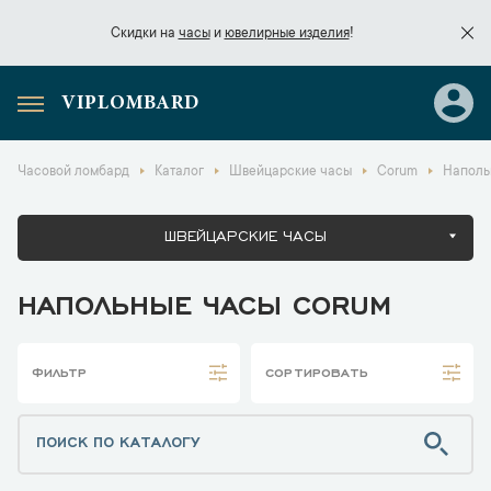
Скидки на
часы
и
ювелирные изделия
!
VIPLOMBARD
Скидки на
часы
и
ювелирные изделия
!
Часовой ломбард
Каталог
Швейцарские часы
Corum
Наполь
ШВЕЙЦАРСКИЕ ЧАСЫ
НАПОЛЬНЫЕ ЧАСЫ CORUM
ФИЛЬТР
СОРТИРОВАТЬ