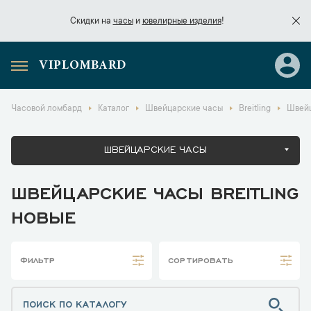
Скидки на
часы
и
ювелирные изделия
!
VIPLOMBARD
Скидки на
часы
и
ювелирные изделия
!
Часовой ломбард
Каталог
Швейцарские часы
Breitling
Швейц
ШВЕЙЦАРСКИЕ ЧАСЫ
ШВЕЙЦАРСКИЕ ЧАСЫ BREITLING
НОВЫЕ
ФИЛЬТР
СОРТИРОВАТЬ