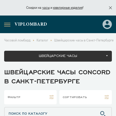
Скидки на
часы
и
ювелирные изделия
!
VIPLOMBARD
Скидки на
часы
и
ювелирные изделия
!
Часовой ломбард
Каталог
Швейцарские часы в Санкт-Петербурге
ШВЕЙЦАРСКИЕ ЧАСЫ
ШВЕЙЦАРСКИЕ ЧАСЫ CONCORD
В САНКТ-ПЕТЕРБУРГЕ
ФИЛЬТР
СОРТИРОВАТЬ