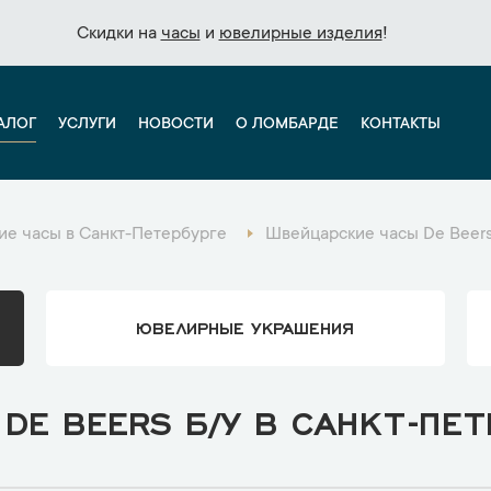
Скидки на
Скидки на
часы
часы
и
и
ювелирные изделия
ювелирные изделия
!
!
АЛОГ
УСЛУГИ
НОВОСТИ
О ЛОМБАРДЕ
КОНТАКТЫ
е часы в Санкт-Петербурге
Швейцарские часы De Beers
ЮВЕЛИРНЫЕ УКРАШЕНИЯ
DE BEERS Б/У В САНКТ-ПЕТ