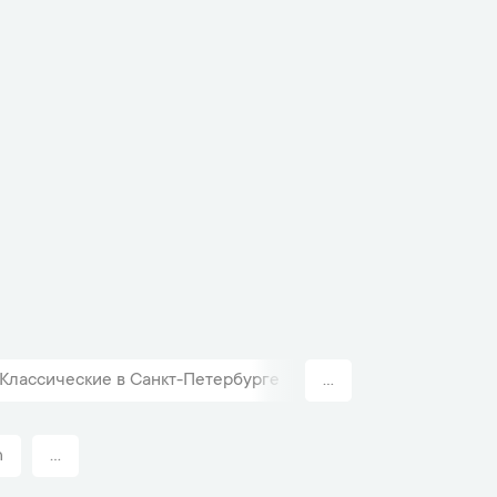
Классические в Санкт-Петербурге
...
Швейцарские часы D
n
...