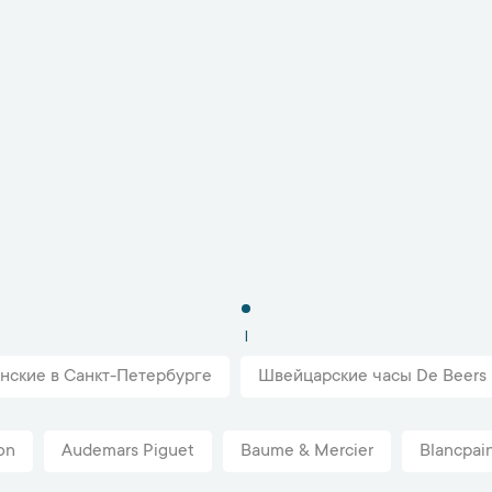
1
нские в Санкт-Петербурге
Швейцарские часы De Beers 
on
Audemars Piguet
Baume & Mercier
Blancpai