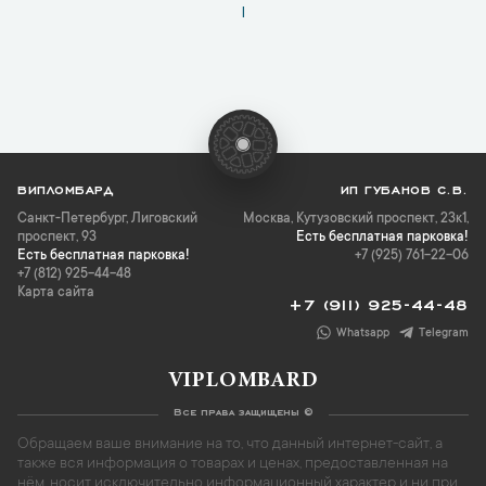
1
ВИПЛОМБАРД
ИП ГУБАНОВ С.В.
Санкт-Петербург
,
Лиговский
Москва, Кутузовский проспект, 23к1,
проспект, 93
Есть бесплатная парковка!
Есть бесплатная парковка!
+7 (925) 761-22-06
+7 (812) 925-44-48
Карта сайта
+7 (911) 925-44-48
Whatsapp
Telegram
VIPLOMBARD
Все права защищены ©
Обращаем ваше внимание на то, что данный интернет-сайт, а
также вся информация о товарах и ценах, предоставленная на
нём, носит исключительно информационный характер и ни при