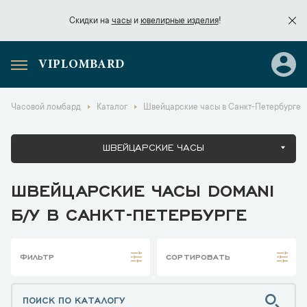
Скидки на
часы
и
ювелирные изделия
!
VIPLOMBARD
Скидки на
часы
и
ювелирные изделия
!
Часовой ломбард
Каталог
Швейцарские часы в Санкт-Петербурге
ШВЕЙЦАРСКИЕ ЧАСЫ
ШВЕЙЦАРСКИЕ ЧАСЫ DOMANI
Б/У В САНКТ-ПЕТЕРБУРГЕ
ФИЛЬТР
СОРТИРОВАТЬ