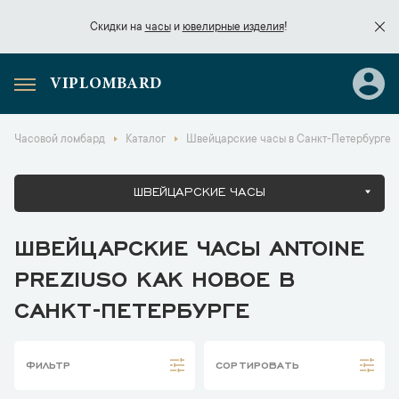
Скидки на
часы
и
ювелирные изделия
!
VIPLOMBARD
Скидки на
часы
и
ювелирные изделия
!
Часовой ломбард
Каталог
Швейцарские часы в Санкт-Петербурге
ШВЕЙЦАРСКИЕ ЧАСЫ
ШВЕЙЦАРСКИЕ ЧАСЫ ANTOINE
PREZIUSO КАК НОВОЕ В
САНКТ-ПЕТЕРБУРГЕ
ФИЛЬТР
СОРТИРОВАТЬ