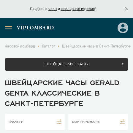
Скидки на
часы
и
ювелирные изделия
!
VIPLOMBARD
Скидки на
часы
и
ювелирные изделия
!
Часовой ломбард
Каталог
Швейцарские часы в Санкт-Петербурге
ШВЕЙЦАРСКИЕ ЧАСЫ
ШВЕЙЦАРСКИЕ ЧАСЫ GERALD
GENTA КЛАССИЧЕСКИЕ В
САНКТ-ПЕТЕРБУРГЕ
ФИЛЬТР
СОРТИРОВАТЬ