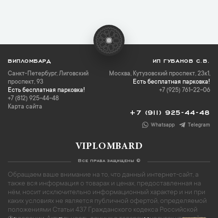
ВИПЛОМБАРД
ИП ГУБАНОВ С.В.
Санкт-Петербург
,
Лиговский
Москва, Кутузовский проспект, 23к1,
проспект, 93
Есть бесплатная парковка!
Есть бесплатная парковка!
+7 (925) 761-22-06
+7 (812) 925-44-48
Карта сайта
+7 (911) 925-44-48
Whatsapp
Telegram
VIPLOMBARD
Все права защищены ©
Обращаем ваше внимание на то, что данный интернет-сайт, а
также вся информация о товарах и ценах, предоставленная на
нём, носит исключительно информационный характер и ни при
каких условиях не является публичной офертой, определяемой
положениями Статьи 437 Гражданского кодекса Российской