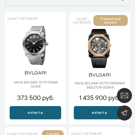
САНКТ-ПЕТЕРБУРГ
Подарочный
САНКТ-
вариант
ПЕТЕРБУРГ
BVLGARI
BVLGARI
ЧАСЫ BVLGARI OCTO ROMA
ЧАСЫ BVLGARI OCTO FINISSIMO
OC41S
SKELETON 102469
373 500 руб.
1 435 900 руб.
КУПИТЬ
КУПИТЬ
САНКТ-ПЕТЕРБУРГ
Limited
САНКТ-ПЕТЕРБУРГ