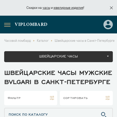
Скидки на
часы
и
ювелирные изделия
!
VIPLOMBARD
Скидки на
часы
и
ювелирные изделия
!
Часовой ломбард
Каталог
Швейцарские часы в Санкт-Петербурге
ШВЕЙЦАРСКИЕ ЧАСЫ
ШВЕЙЦАРСКИЕ ЧАСЫ МУЖСКИЕ
BVLGARI В САНКТ-ПЕТЕРБУРГЕ
ФИЛЬТР
СОРТИРОВАТЬ