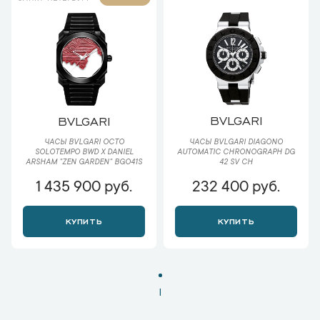
BVLGARI
BVLGARI
ЧАСЫ BVLGARI DIAGONO
ЧАСЫ BVLGARI OCTO
AUTOMATIC CHRONOGRAPH DG
SOLOTEMPO BWD X DANIEL
42 SV CH
ARSHAM "ZEN GARDEN" BGO41S
1 435 900 руб.
232 400 руб.
КУПИТЬ
КУПИТЬ
1