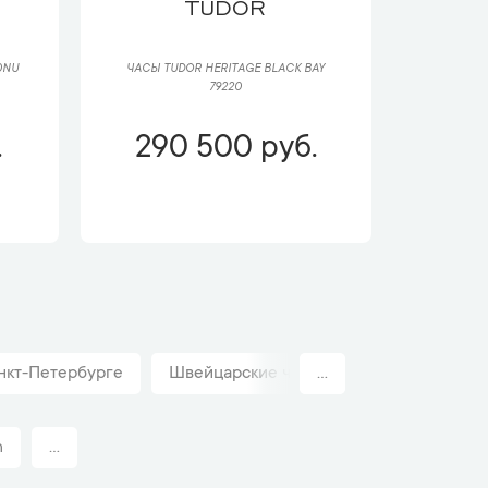
TUDOR
0NU
ЧАСЫ TUDOR HERITAGE BLACK BAY
79220
.
290 500 руб.
нкт-Петербурге
Швейцарские часы Tudor Классические
...
n
...