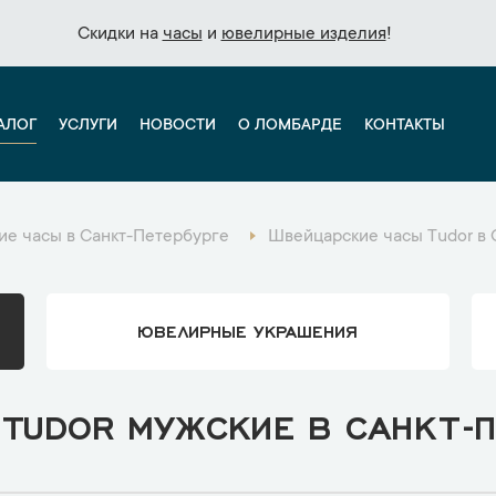
Скидки на
Скидки на
часы
часы
и
и
ювелирные изделия
ювелирные изделия
!
!
АЛОГ
УСЛУГИ
НОВОСТИ
О ЛОМБАРДЕ
КОНТАКТЫ
е часы в Санкт-Петербурге
Швейцарские часы Tudor в 
ЮВЕЛИРНЫЕ УКРАШЕНИЯ
TUDOR МУЖСКИЕ В САНКТ-