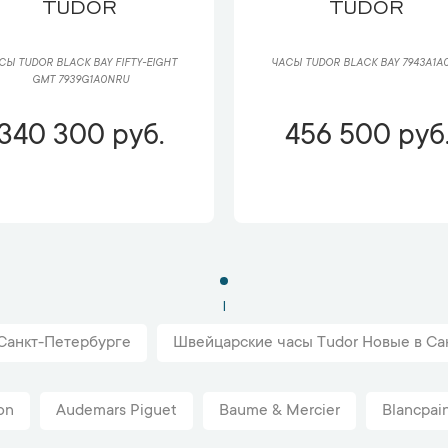
TUDOR
TUDOR
СЫ TUDOR BLACK BAY FIFTY-EIGHT
ЧАСЫ TUDOR BLACK BAY 7943A1A
GMT 7939G1A0NRU
340 300 руб.
456 500 руб
1
 Санкт-Петербурге
Швейцарские часы Tudor Новые в Са
on
Audemars Piguet
Baume & Mercier
Blancpai