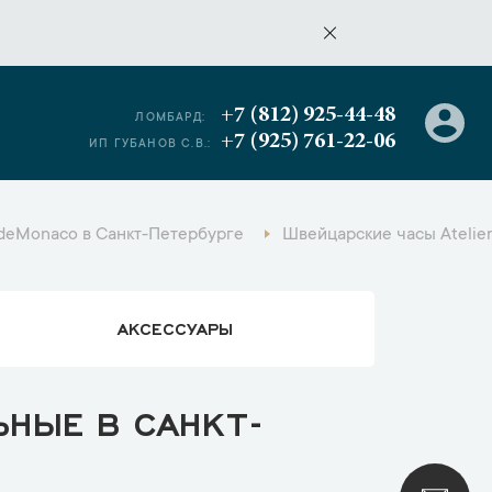
+7 (812) 925-44-48
ЛОМБАРД:
+7 (925) 761-22-06
ИП ГУБАНОВ С.В.:
 deMonaco в Санкт-Петербурге
Швейцарские часы Atelie
АКСЕССУАРЫ
ЬНЫЕ В САНКТ-