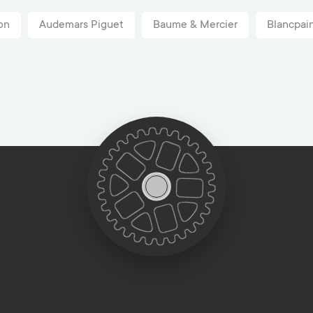
on
Audemars Piguet
Baume & Mercier
Blancpai