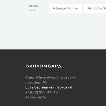
продать
A Lange Sohne
Arnold & S
часы
ВИПЛОМБАРД
Санкт-Петербург
,
Лиговский
проспект, 93
Есть бесплатная парковка!
+7 (812) 925-44-48
Карта сайта