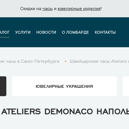
Скидки на
Скидки на
часы
часы
и
и
ювелирные изделия
ювелирные изделия
!
!
АЛОГ
УСЛУГИ
НОВОСТИ
О ЛОМБАРДЕ
КОНТАКТЫ
е часы в Санкт-Петербурге
Швейцарские часы Ateliers
ЮВЕЛИРНЫЕ УКРАШЕНИЯ
ATELIERS DEMONACO НАПОЛ