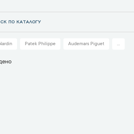
Nardin
Patek Philippe
Audemars Piguet
...
дено