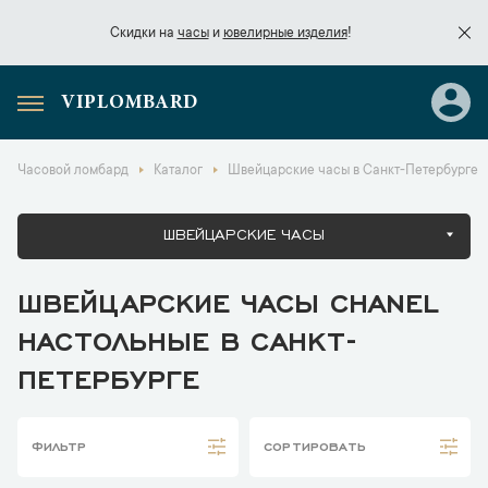
Скидки на
часы
и
ювелирные изделия
!
VIPLOMBARD
Скидки на
часы
и
ювелирные изделия
!
Часовой ломбард
Каталог
Швейцарские часы в Санкт-Петербурге
ШВЕЙЦАРСКИЕ ЧАСЫ
ШВЕЙЦАРСКИЕ ЧАСЫ CHANEL
НАСТОЛЬНЫЕ В САНКТ-
ПЕТЕРБУРГЕ
ФИЛЬТР
СОРТИРОВАТЬ