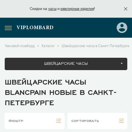
Скидки на
часы
и
ювелирные изделия
!
VIPLOMBARD
Скидки на
часы
и
ювелирные изделия
!
Часовой ломбард
Каталог
Швейцарские часы в Санкт-Петербурге
ШВЕЙЦАРСКИЕ ЧАСЫ
ШВЕЙЦАРСКИЕ ЧАСЫ
BLANCPAIN НОВЫЕ В САНКТ-
ПЕТЕРБУРГЕ
ФИЛЬТР
СОРТИРОВАТЬ