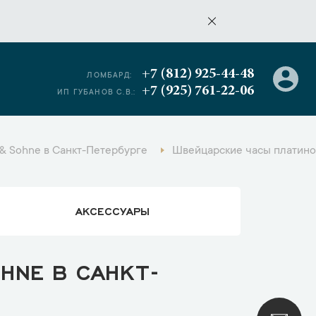
+7 (812) 925-44-48
ЛОМБАРД:
+7 (925) 761-22-06
ИП ГУБАНОВ С.В.:
& Sohne в Санкт-Петербурге
Швейцарские часы платино
АКСЕССУАРЫ
HNE В САНКТ-