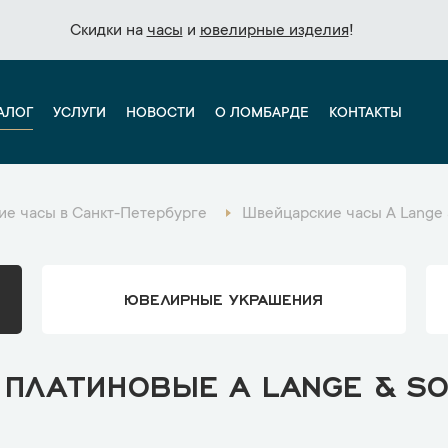
Скидки на
Скидки на
часы
часы
и
и
ювелирные изделия
ювелирные изделия
!
!
АЛОГ
УСЛУГИ
НОВОСТИ
О ЛОМБАРДЕ
КОНТАКТЫ
е часы в Санкт-Петербурге
Швейцарские часы A Lange 
ЮВЕЛИРНЫЕ УКРАШЕНИЯ
ПЛАТИНОВЫЕ A LANGE & SO