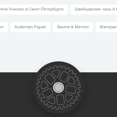
ohne Унисекс в Санкт-Петербурге
Швейцарские часы A L
on
Audemars Piguet
Baume & Mercier
Blancpai