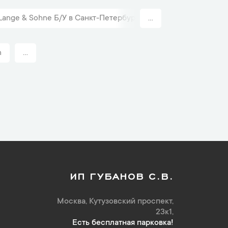
ange & Sohne Б/У в Санкт-Петербурге
...
Классические шв
n
...
ИП ГУБАНОВ С.В.
Москва, Кутузовский проспект,
23к1,
Есть бесплатная парковка!