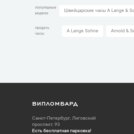
популярные
Швейцарские часы A Lange & S
модели
продать
A Lange Sohne
Arnold & S
часы
ВИПЛОМБАРД
Санкт-Петербург
,
Лиговский
проспект, 93
Есть бесплатная парковка!