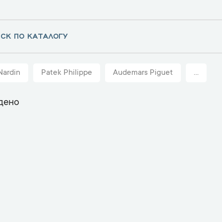
Nardin
Patek Philippe
Audemars Piguet
...
дено