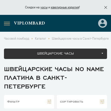
Скидки на
часы
и
ювелирные изделия
!
VIPLOMBARD
Скидки на
часы
и
ювелирные изделия
!
Часовой ломбард
Каталог
Швейцарские часы в Санкт-Петербурге
ШВЕЙЦАРСКИЕ ЧАСЫ
ШВЕЙЦАРСКИЕ ЧАСЫ NO NAME
ПЛАТИНА В САНКТ-
ПЕТЕРБУРГЕ
ФИЛЬТР
СОРТИРОВАТЬ