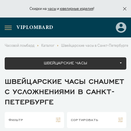
Скидки на
часы
и
ювелирные изделия
!
VIPLOMBARD
Скидки на
часы
и
ювелирные изделия
!
Часовой ломбард
Каталог
Швейцарские часы в Санкт-Петербурге
ШВЕЙЦАРСКИЕ ЧАСЫ
ШВЕЙЦАРСКИЕ ЧАСЫ CHAUMET
С УСЛОЖНЕНИЯМИ В САНКТ-
ПЕТЕРБУРГЕ
ФИЛЬТР
СОРТИРОВАТЬ