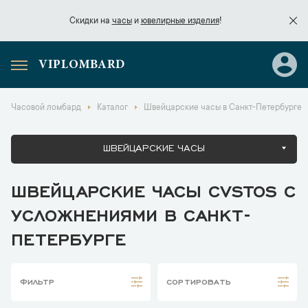
Скидки на
часы
и
ювелирные изделия
!
VIPLOMBARD
Скидки на
часы
и
ювелирные изделия
!
Часовой ломбард
Каталог
Швейцарские часы в Санкт-Петербурге
ШВЕЙЦАРСКИЕ ЧАСЫ
ШВЕЙЦАРСКИЕ ЧАСЫ CVSTOS С
УСЛОЖНЕНИЯМИ В САНКТ-
ПЕТЕРБУРГЕ
ФИЛЬТР
СОРТИРОВАТЬ