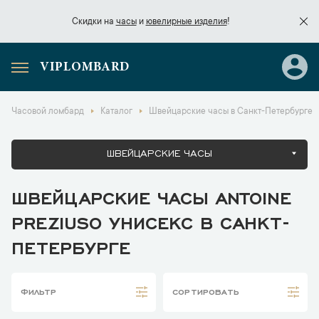
Скидки на
часы
и
ювелирные изделия
!
VIPLOMBARD
Скидки на
часы
и
ювелирные изделия
!
Часовой ломбард
Каталог
Швейцарские часы в Санкт-Петербурге
ШВЕЙЦАРСКИЕ ЧАСЫ
ШВЕЙЦАРСКИЕ ЧАСЫ ANTOINE
PREZIUSO УНИСЕКС В САНКТ-
ПЕТЕРБУРГЕ
ФИЛЬТР
СОРТИРОВАТЬ