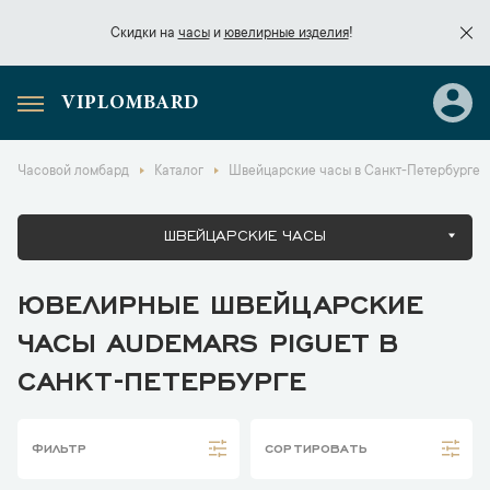
Скидки на
часы
и
ювелирные изделия
!
VIPLOMBARD
Скидки на
часы
и
ювелирные изделия
!
Часовой ломбард
Каталог
Швейцарские часы в Санкт-Петербурге
ШВЕЙЦАРСКИЕ ЧАСЫ
ЮВЕЛИРНЫЕ ШВЕЙЦАРСКИЕ
ЧАСЫ AUDEMARS PIGUET В
САНКТ-ПЕТЕРБУРГЕ
ФИЛЬТР
СОРТИРОВАТЬ