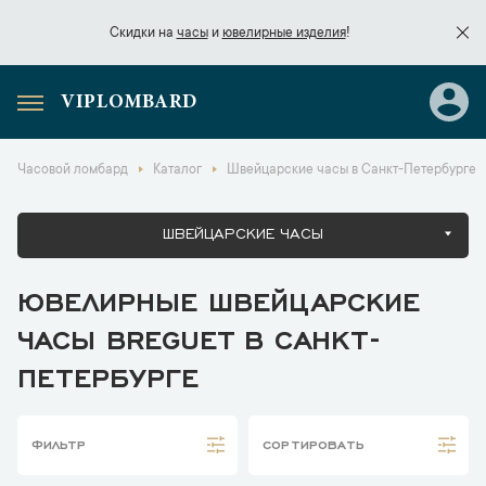
Скидки на
часы
и
ювелирные изделия
!
VIPLOMBARD
Скидки на
часы
и
ювелирные изделия
!
Часовой ломбард
Каталог
Швейцарские часы в Санкт-Петербурге
ШВЕЙЦАРСКИЕ ЧАСЫ
ЮВЕЛИРНЫЕ ШВЕЙЦАРСКИЕ
ЧАСЫ BREGUET В САНКТ-
ПЕТЕРБУРГЕ
ФИЛЬТР
СОРТИРОВАТЬ