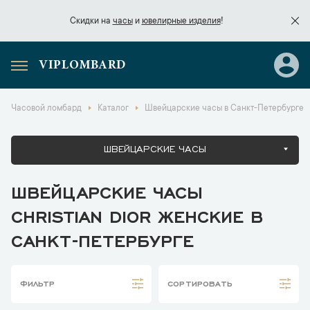
Скидки на
часы
и
ювелирные изделия
!
VIPLOMBARD
Скидки на
часы
и
ювелирные изделия
!
Часовой ломбард
Каталог
Швейцарские часы в Санкт-Петербурге
ШВЕЙЦАРСКИЕ ЧАСЫ
ШВЕЙЦАРСКИЕ ЧАСЫ
CHRISTIAN DIOR ЖЕНСКИЕ В
САНКТ-ПЕТЕРБУРГЕ
ФИЛЬТР
СОРТИРОВАТЬ