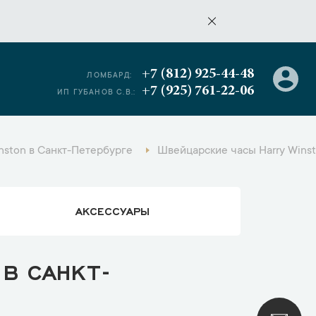
+7 (812) 925-44-48
ЛОМБАРД:
+7 (925) 761-22-06
ИП ГУБАНОВ С.В.:
nston в Санкт-Петербурге
Швейцарские часы Harry Winst
АКСЕССУАРЫ
 В САНКТ-