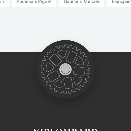
on
Audemars Piguet
Baume & Mercier
Blancpai