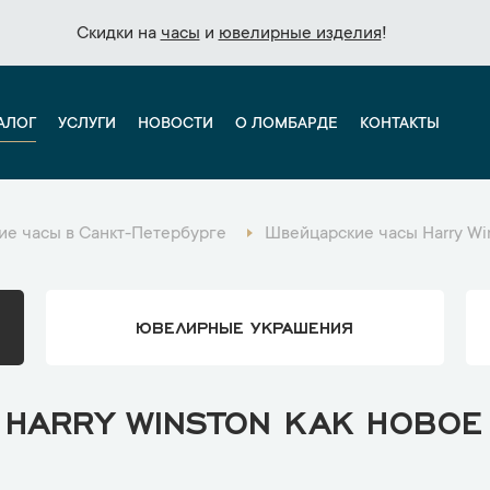
Скидки на
Скидки на
часы
часы
и
и
ювелирные изделия
ювелирные изделия
!
!
АЛОГ
УСЛУГИ
НОВОСТИ
О ЛОМБАРДЕ
КОНТАКТЫ
е часы в Санкт-Петербурге
Швейцарские часы Harry Wi
ЮВЕЛИРНЫЕ УКРАШЕНИЯ
HARRY WINSTON КАК НОВОЕ