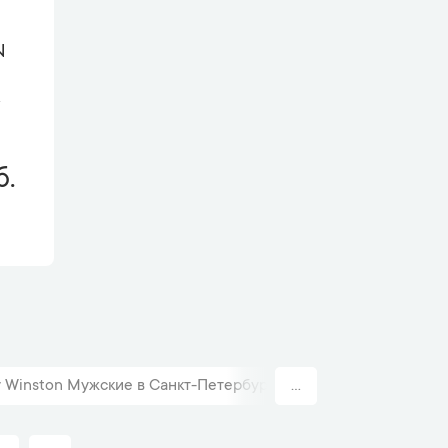
N
б.
 Winston Мужские в Санкт-Петербурге
...
Швейцарские час