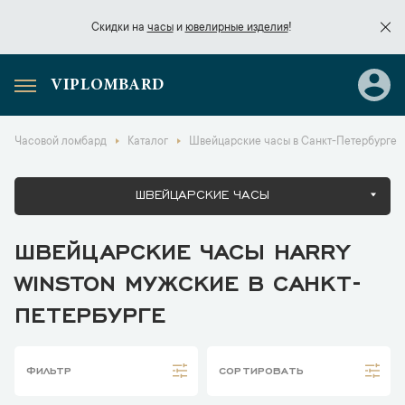
Скидки на
часы
и
ювелирные изделия
!
VIPLOMBARD
Скидки на
часы
и
ювелирные изделия
!
Часовой ломбард
Каталог
Швейцарские часы в Санкт-Петербурге
ШВЕЙЦАРСКИЕ ЧАСЫ
ШВЕЙЦАРСКИЕ ЧАСЫ HARRY
WINSTON МУЖСКИЕ В САНКТ-
ПЕТЕРБУРГЕ
ФИЛЬТР
СОРТИРОВАТЬ