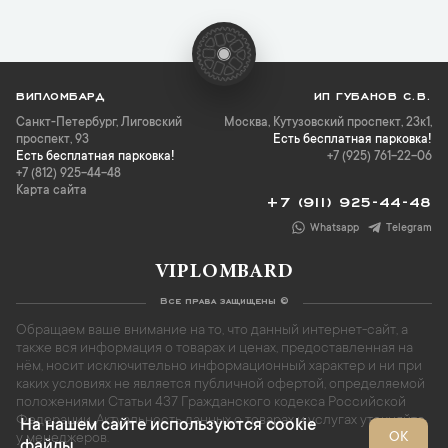
ВИПЛОМБАРД
ИП ГУБАНОВ С.В.
Санкт-Петербург
,
Лиговский
Москва, Кутузовский проспект, 23к1,
проспект, 93
Есть бесплатная парковка!
Есть бесплатная парковка!
+7 (925) 761-22-06
+7 (812) 925-44-48
Карта сайта
+7 (911) 925-44-48
Whatsapp
Telegram
VIPLOMBARD
Все права защищены ©
Обращаем ваше внимание на то, что данный интернет-сайт, а
также вся информация о товарах и ценах, предоставленная на
нём, носит исключительно информационный характер и ни при
каких условиях не является публичной офертой, определяемой
положениями Статьи 437 Гражданского кодекса Российской
Федерации. Актуальность данных о товарах и услугах уточняйте
На нашем сайте используются cookie
ОК
у менеджеров.
файлы