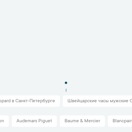
1
pard в Санкт-Петербурге
Швейцарские часы мужские C
on
Audemars Piguet
Baume & Mercier
Blancpai