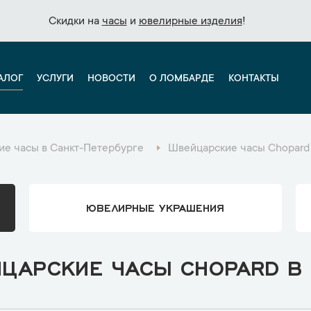
Скидки на
Скидки на
часы
часы
и
и
ювелирные изделия
ювелирные изделия
!
!
АЛОГ
УСЛУГИ
НОВОСТИ
О ЛОМБАРДЕ
КОНТАКТЫ
е часы в Санкт-Петербурге
Швейцарские часы Chopard
ЮВЕЛИРНЫЕ УКРАШЕНИЯ
ЦАРСКИЕ ЧАСЫ CHOPARD В 