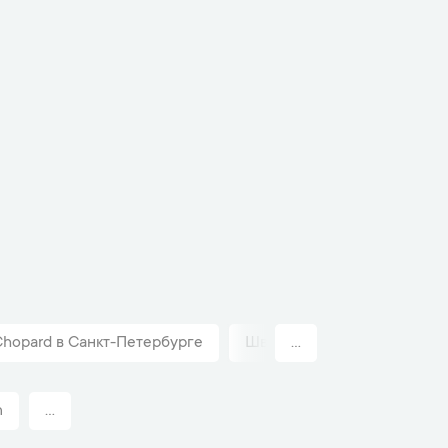
hopard в Санкт-Петербурге
Швейцарские часы унисекс
...
n
...