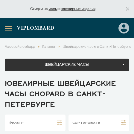
Скидки на
часы
и
ювелирные изделия
!
VIPLOMBARD
Скидки на
часы
и
ювелирные изделия
!
Часовой ломбард
Каталог
Швейцарские часы в Санкт-Петербурге
ШВЕЙЦАРСКИЕ ЧАСЫ
ЮВЕЛИРНЫЕ ШВЕЙЦАРСКИЕ
ЧАСЫ CHOPARD В САНКТ-
ПЕТЕРБУРГЕ
ФИЛЬТР
СОРТИРОВАТЬ