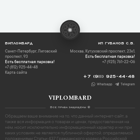
ВИПЛОМБАРД
ИП ГУБАНОВ С.В.
Санкт-Петербург
,
Лиговский
Москва, Кутузовский проспект, 23к1,
проспект, 93
Есть бесплатная парковка!
Есть бесплатная парковка!
+7 (925) 761-22-06
+7 (812) 925-44-48
Карта сайта
+7 (911) 925-44-48
Whatsapp
Telegram
VIPLOMBARD
Все права защищены ©
Обращаем ваше внимание на то, что данный интернет-сайт, а
также вся информация о товарах и ценах, предоставленная на
нём, носит исключительно информационный характер и ни при
каких условиях не является публичной офертой, определяемой
положениями Статьи 437 Гражданского кодекса Российской