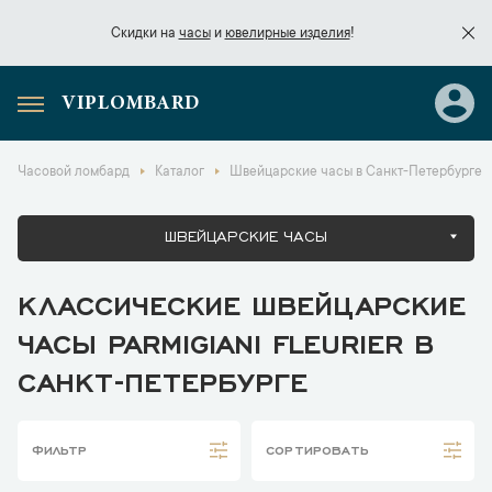
Скидки на
часы
и
ювелирные изделия
!
VIPLOMBARD
Скидки на
часы
и
ювелирные изделия
!
Часовой ломбард
Каталог
Швейцарские часы в Санкт-Петербурге
ШВЕЙЦАРСКИЕ ЧАСЫ
КЛАССИЧЕСКИЕ ШВЕЙЦАРСКИЕ
ЧАСЫ PARMIGIANI FLEURIER В
САНКТ-ПЕТЕРБУРГЕ
ФИЛЬТР
СОРТИРОВАТЬ