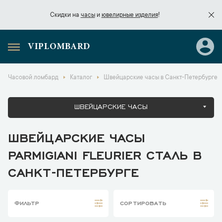
Скидки на
часы
и
ювелирные изделия
!
VIPLOMBARD
Скидки на
часы
и
ювелирные изделия
!
Часовой ломбард
Каталог
Швейцарские часы в Санкт-Петербурге
ШВЕЙЦАРСКИЕ ЧАСЫ
ШВЕЙЦАРСКИЕ ЧАСЫ
PARMIGIANI FLEURIER СТАЛЬ В
САНКТ-ПЕТЕРБУРГЕ
ФИЛЬТР
СОРТИРОВАТЬ