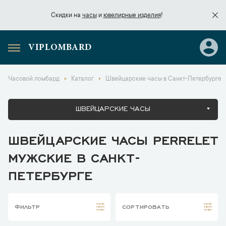
Скидки на
часы
и
ювелирные изделия
!
VIPLOMBARD
Скидки на
часы
и
ювелирные изделия
!
Часовой ломбард
Каталог
Швейцарские часы в Санкт-Петербурге
ШВЕЙЦАРСКИЕ ЧАСЫ
ШВЕЙЦАРСКИЕ ЧАСЫ PERRELET
МУЖСКИЕ В САНКТ-
ПЕТЕРБУРГЕ
ФИЛЬТР
СОРТИРОВАТЬ