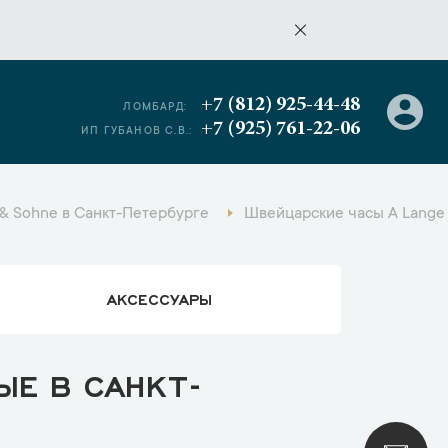
+7 (812) 925-44-48
ЛОМБАРД:
+7 (925) 761-22-06
ИП ГУБАНОВ С.В.:
& Sohne в Санкт-Петербурге
Швейцарские часы A Lange
АКСЕССУАРЫ
ЫЕ В САНКТ-