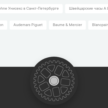
ohne Унисекс в Санкт-Петербурге
Швейцарские часы A L
on
Audemars Piguet
Baume & Mercier
Blancpai