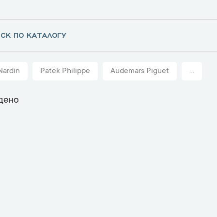
Nardin
Patek Philippe
Audemars Piguet
...
дено