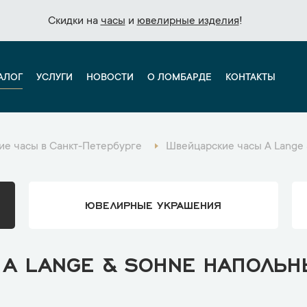
Скидки на
Скидки на
часы
часы
и
и
ювелирные изделия
ювелирные изделия
!
!
АЛОГ
УСЛУГИ
НОВОСТИ
О ЛОМБАРДЕ
КОНТАКТЫ
е часы в Санкт-Петербурге
Швейцарские часы A Lange 
ЮВЕЛИРНЫЕ УКРАШЕНИЯ
A LANGE & SOHNE НАПОЛЬН