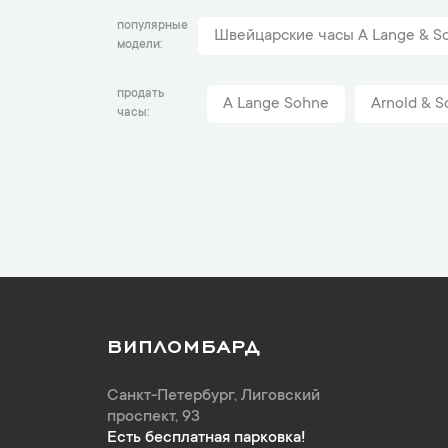
популярные
Швейцарские часы A Lange & S
модели
продать
A Lange Sohne
Arnold & S
часы
ВИПЛОМБАРД
Санкт-Петербург
,
Лиговский
проспект, 93
Есть бесплатная парковка!