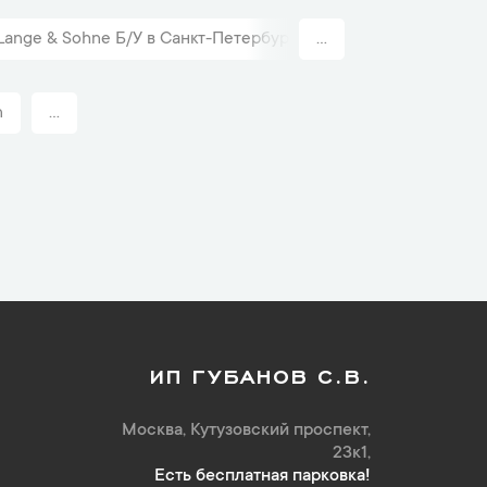
ange & Sohne Б/У в Санкт-Петербурге
...
Классические шв
n
...
ИП ГУБАНОВ С.В.
Москва, Кутузовский проспект,
23к1,
Есть бесплатная парковка!