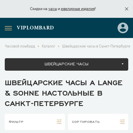
Скидки на
часы
и
ювелирные изделия
!
VIPLOMBARD
Скидки на
часы
и
ювелирные изделия
!
Часовой ломбард
Каталог
Швейцарские часы в Санкт-Петербурге
ШВЕЙЦАРСКИЕ ЧАСЫ
ШВЕЙЦАРСКИЕ ЧАСЫ A LANGE
& SOHNE НАСТОЛЬНЫЕ В
САНКТ-ПЕТЕРБУРГЕ
ФИЛЬТР
СОРТИРОВАТЬ