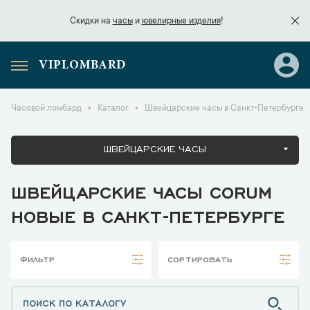
Скидки на
часы
и
ювелирные изделия
!
VIPLOMBARD
Скидки на
часы
и
ювелирные изделия
!
Часовой ломбард
Каталог
Швейцарские часы в Санкт-Петербурге
ШВЕЙЦАРСКИЕ ЧАСЫ
ШВЕЙЦАРСКИЕ ЧАСЫ CORUM
НОВЫЕ В САНКТ-ПЕТЕРБУРГЕ
ФИЛЬТР
СОРТИРОВАТЬ