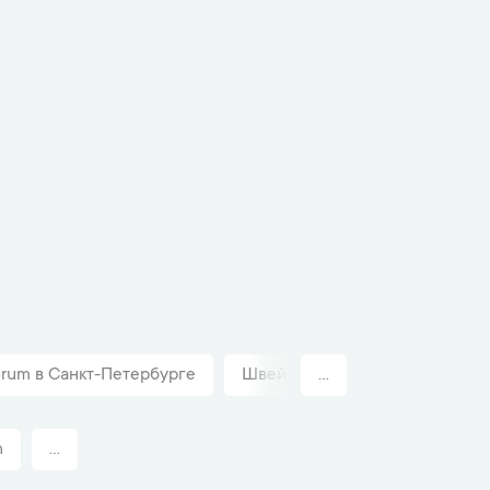
rum в Санкт-Петербурге
Швейцарские часы Corum Унис
...
n
...