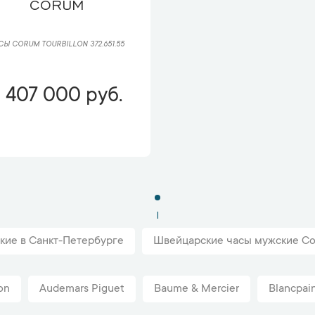
CORUM
СЫ CORUM TOURBILLON 372.651.55
 407 000 руб.
1
кие в Санкт-Петербурге
Швейцарские часы мужские Co
on
Audemars Piguet
Baume & Mercier
Blancpai