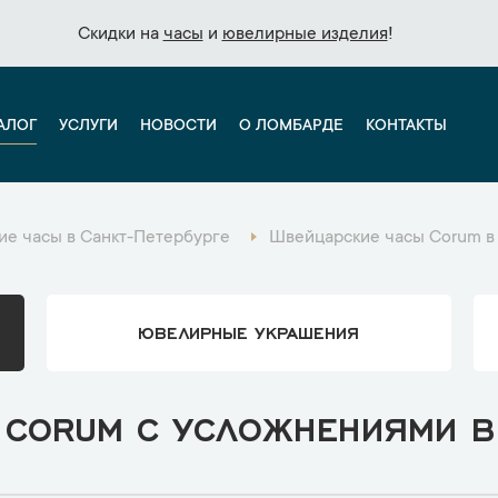
Скидки на
Скидки на
часы
часы
и
и
ювелирные изделия
ювелирные изделия
!
!
АЛОГ
УСЛУГИ
НОВОСТИ
О ЛОМБАРДЕ
КОНТАКТЫ
е часы в Санкт-Петербурге
Швейцарские часы Corum в
ЮВЕЛИРНЫЕ УКРАШЕНИЯ
CORUM С УСЛОЖНЕНИЯМИ В