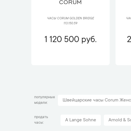
CORUM
ЧАСЫ CORUM GOLDEN BRIDGE
ЧА
113.150.59
1 120 500 руб.
2
популярные
Швейцарские часы Corum Женс
модели
продать
A Lange Sohne
Arnold & S
часы