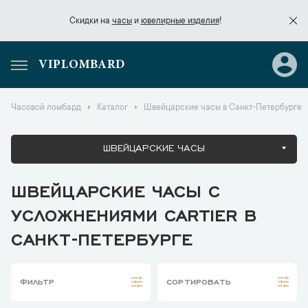
Скидки на
часы
и
ювелирные изделия
!
VIPLOMBARD
Скидки на
часы
и
ювелирные изделия
!
Часовой ломбард
Каталог
Швейцарские часы в Санкт-Петербурге
ШВЕЙЦАРСКИЕ ЧАСЫ
ШВЕЙЦАРСКИЕ ЧАСЫ С
УСЛОЖНЕНИЯМИ CARTIER В
САНКТ-ПЕТЕРБУРГЕ
ФИЛЬТР
СОРТИРОВАТЬ