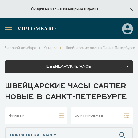
Скидки на
часы
и
ювелирные изделия
!
VIPLOMBARD
Скидки на
часы
и
ювелирные изделия
!
Часовой ломбард
Каталог
Швейцарские часы в Санкт-Петербурге
ШВЕЙЦАРСКИЕ ЧАСЫ
ШВЕЙЦАРСКИЕ ЧАСЫ CARTIER
НОВЫЕ В САНКТ-ПЕТЕРБУРГЕ
ФИЛЬТР
СОРТИРОВАТЬ