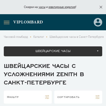
Скидки на
часы
и
ювелирные изделия
!
VIPLOMBARD
Скидки на
часы
и
ювелирные изделия
!
Часовой ломбард
Каталог
Швейцарские часы в Санкт-Петербурге
ШВЕЙЦАРСКИЕ ЧАСЫ
ШВЕЙЦАРСКИЕ ЧАСЫ С
УСЛОЖНЕНИЯМИ ZENITH В
САНКТ-ПЕТЕРБУРГЕ
ФИЛЬТР
СОРТИРОВАТЬ