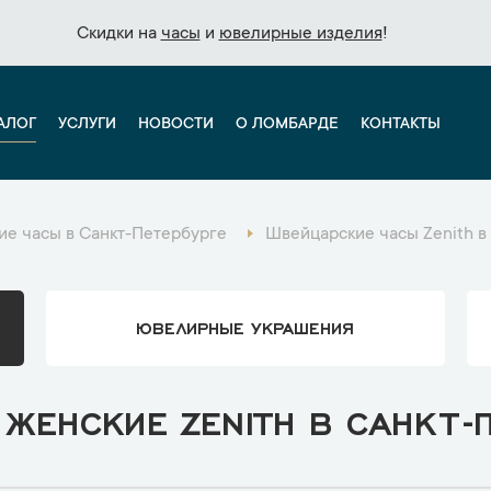
Скидки на
Скидки на
часы
часы
и
и
ювелирные изделия
ювелирные изделия
!
!
АЛОГ
УСЛУГИ
НОВОСТИ
О ЛОМБАРДЕ
КОНТАКТЫ
е часы в Санкт-Петербурге
Швейцарские часы Zenith в
ЮВЕЛИРНЫЕ УКРАШЕНИЯ
ЖЕНСКИЕ ZENITH В САНКТ-