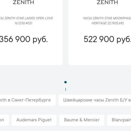
ZENITH
ZENITH
Ы ZENITH STAR LADIES OPEN LOVE
ЧАСЫ ZENITH STAR MOONPHAS
16.1230.4021
HERITAGE 22.1925.692
356 900 руб.
522 900 руб
1
ith в Санкт-Петербурге
Швейцарские часы Zenith Б/У 
on
Audemars Piguet
Baume & Mercier
Blancpai