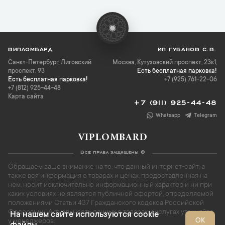
ВИПЛОМБАРД
ИП ГУБАНОВ С.В.
Санкт-Петербург
,
Лиговский
Москва, Кутузовский проспект, 23к1,
проспект, 93
Есть бесплатная парковка!
Есть бесплатная парковка!
+7 (925) 761-22-06
+7 (812) 925-44-48
Карта сайта
+7 (911) 925-44-48
Whatsapp
Telegram
VIPLOMBARD
Все права защищены ©
Обращаем ваше внимание на то, что данный интернет-сайт, а
также вся информация о товарах и ценах, предоставленная на
нём, носит исключительно информационный характер и ни при
каких условиях не является публичной офертой, определяемой
положениями Статьи 437 Гражданского кодекса Российской
Федерации. Актуальность данных о товарах и услугах уточняйте
На нашем сайте используются cookie
ОК
у менеджеров.