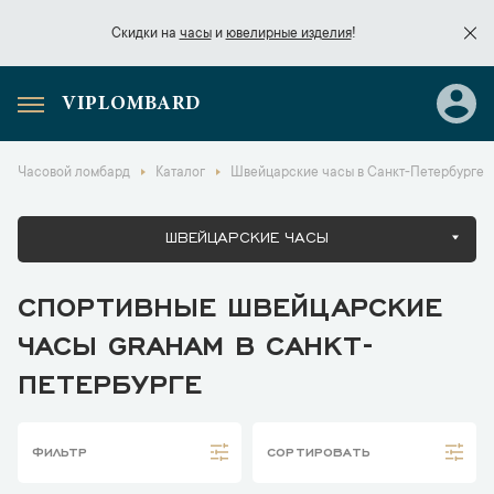
Скидки на
часы
и
ювелирные изделия
!
VIPLOMBARD
Скидки на
часы
и
ювелирные изделия
!
Часовой ломбард
Каталог
Швейцарские часы в Санкт-Петербурге
ШВЕЙЦАРСКИЕ ЧАСЫ
СПОРТИВНЫЕ ШВЕЙЦАРСКИЕ
ЧАСЫ GRAHAM В САНКТ-
ПЕТЕРБУРГЕ
ФИЛЬТР
СОРТИРОВАТЬ