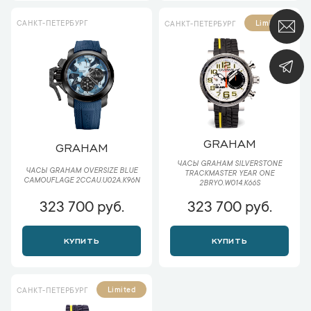
САНКТ-ПЕТЕРБУРГ
Limited
САНКТ-ПЕТЕРБУРГ
GRAHAM
GRAHAM
ЧАСЫ GRAHAM SILVERSTONE
ЧАСЫ GRAHAM OVERSIZE BLUE
TRACKMASTER YEAR ONE
CAMOUFLAGE 2CCAU.U02A.K96N
2BRYO.W014.K66S
323 700 руб.
323 700 руб.
КУПИТЬ
КУПИТЬ
Limited
САНКТ-ПЕТЕРБУРГ