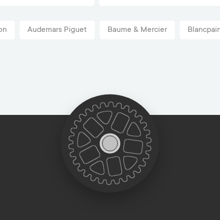
on
Audemars Piguet
Baume & Mercier
Blancpai