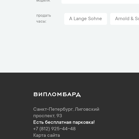
модели
продать
A Lange Sohne
Arnold & S
часы
ВИПЛОМБАРД
Санкт-Петербург
,
Лиговский
проспект, 93
Есть бесплатная парковка!
+7 (812) 925-44-48
Карта сайта