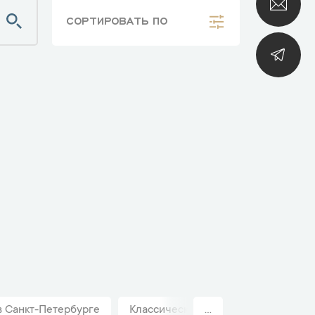
СОРТИРОВАТЬ
ПО
в Санкт-Петербурге
Классические швейцарские часы Cv
...