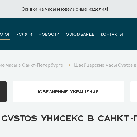
Скидки на
Скидки на
часы
часы
и
и
ювелирные изделия
ювелирные изделия
!
!
АЛОГ
УСЛУГИ
НОВОСТИ
О ЛОМБАРДЕ
КОНТАКТЫ
е часы в Санкт-Петербурге
Швейцарские часы Cvstos в
ЮВЕЛИРНЫЕ УКРАШЕНИЯ
CVSTOS УНИСЕКС В САНКТ-