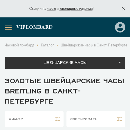
Скидки на
часы
и
ювелирные изделия
!
VIPLOMBARD
Скидки на
часы
и
ювелирные изделия
!
Часовой ломбард
Каталог
Швейцарские часы в Санкт-Петербурге
ШВЕЙЦАРСКИЕ ЧАСЫ
ЗОЛОТЫЕ ШВЕЙЦАРСКИЕ ЧАСЫ
BREITLING В САНКТ-
ПЕТЕРБУРГЕ
ФИЛЬТР
СОРТИРОВАТЬ