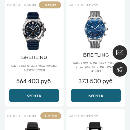
САНКТ-ПЕТЕРБУРГ
Новинка
САНКТ-ПЕТЕРБУРГ
BREITLING
BREITLING
ЧАСЫ BREITLING SUPEROCEAN
ЧАСЫ BREITLING CHRONOMAT
HERITAGE CHRONOGRAPH
AB0134101C1S1
A13313
564 400 руб.
373 500 руб.
КУПИТЬ
КУПИТЬ
САНКТ-ПЕТЕРБУРГ
Limited
САНКТ-ПЕТЕРБУРГ