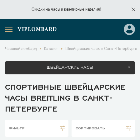
Скидки на
часы
и
ювелирные изделия
!
VIPLOMBARD
Скидки на
часы
и
ювелирные изделия
!
Часовой ломбард
Каталог
Швейцарские часы в Санкт-Петербурге
ШВЕЙЦАРСКИЕ ЧАСЫ
СПОРТИВНЫЕ ШВЕЙЦАРСКИЕ
ЧАСЫ BREITLING В САНКТ-
ПЕТЕРБУРГЕ
ФИЛЬТР
СОРТИРОВАТЬ