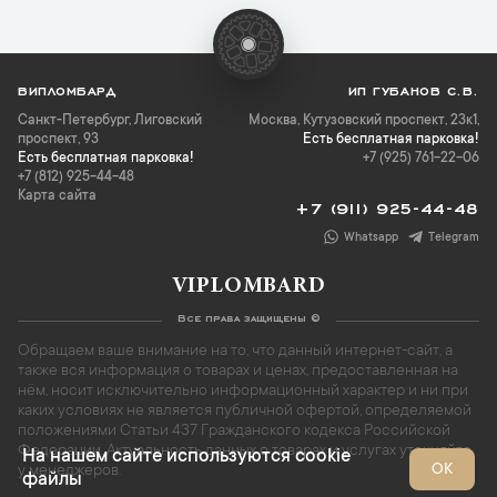
ВИПЛОМБАРД
ИП ГУБАНОВ С.В.
Санкт-Петербург
,
Лиговский
Москва, Кутузовский проспект, 23к1,
проспект, 93
Есть бесплатная парковка!
Есть бесплатная парковка!
+7 (925) 761-22-06
+7 (812) 925-44-48
Карта сайта
+7 (911) 925-44-48
Whatsapp
Telegram
VIPLOMBARD
Все права защищены ©
Обращаем ваше внимание на то, что данный интернет-сайт, а
также вся информация о товарах и ценах, предоставленная на
нём, носит исключительно информационный характер и ни при
каких условиях не является публичной офертой, определяемой
положениями Статьи 437 Гражданского кодекса Российской
Федерации. Актуальность данных о товарах и услугах уточняйте
На нашем сайте используются cookie
ОК
у менеджеров.
файлы