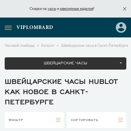
Скидки на
часы
и
ювелирные изделия
!
VIPLOMBARD
Скидки на
часы
и
ювелирные изделия
!
Часовой ломбард
Каталог
Швейцарские часы в Санкт-Петербурге
ШВЕЙЦАРСКИЕ ЧАСЫ
ШВЕЙЦАРСКИЕ ЧАСЫ HUBLOT
КАК НОВОЕ В САНКТ-
ПЕТЕРБУРГЕ
ФИЛЬТР
СОРТИРОВАТЬ