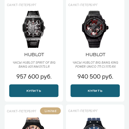
САНКТ-ПЕТЕРБУРГ
САНКТ-ПЕТЕРБУРГ
HUBLOT
HUBLOT
ЧАСЫ HUBLOT SPIRIT OF BIG
ЧАСЫ HUBLOT BIG BANG KING
BANG 601.NM.0173.LR
POWER UNICO 771.CI.1170.RX
957 600 руб.
940 500 руб.
КУПИТЬ
КУПИТЬ
САНКТ-ПЕТЕРБУРГ
Limited
САНКТ-ПЕТЕРБУРГ