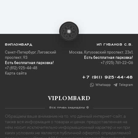
ВИПЛОМБАРД
ИП ГУБАНОВ С.В.
Санкт-Петербург
,
Лиговский
Москва, Кутузовский проспект, 23к1,
проспект, 93
Есть бесплатная парковка!
Есть бесплатная парковка!
+7 (925) 761-22-06
+7 (812) 925-44-48
Карта сайта
+7 (911) 925-44-48
Whatsapp
Telegram
VIPLOMBARD
Все права защищены ©
Обращаем ваше внимание на то, что данный интернет-сайт, а
также вся информация о товарах и ценах, предоставленная на
нём, носит исключительно информационный характер и ни при
каких условиях не является публичной офертой, определяемой