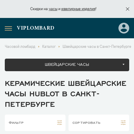
Скидки на
часы
и
ювелирные изделия
!
VIPLOMBARD
Скидки на
часы
и
ювелирные изделия
!
Часовой ломбард
Каталог
Швейцарские часы в Санкт-Петербурге
ШВЕЙЦАРСКИЕ ЧАСЫ
КЕРАМИЧЕСКИЕ ШВЕЙЦАРСКИЕ
ЧАСЫ HUBLOT В САНКТ-
ПЕТЕРБУРГЕ
ФИЛЬТР
СОРТИРОВАТЬ