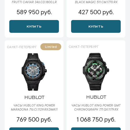
FRUTTI CAVIAR 346.CD.1800.LR
BLACK MAGIC 511.CM.1770.RX
589 950 руб.
427 500 руб.
КУПИТЬ
КУПИТЬ
САНКТ-ПЕТЕРБУРГ
Limited
САНКТ-ПЕТЕРБУРГ
HUBLOT
HUBLOT
ЧАСЫ HUBLOT KING POWER GMT
ЧАСЫ HUBLOT KING POWER
CHRONOGRAPH 771.QX.1179.RX
MARADONA 716.CI.1129.RX.DMA11
769 500 руб.
1 068 750 руб.