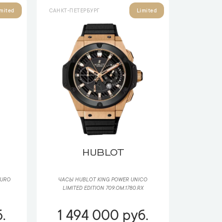
САНКТ-ПЕТЕРБУРГ
mited
Limited
HUBLOT
EURO
ЧАСЫ HUBLOT KING POWER UNICO
LIMITED EDITION 709.OM.1780.RX
.
1 494 000 руб.