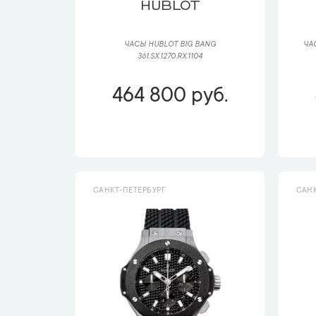
HUBLOT
ЧАСЫ HUBLOT BIG BANG
ЧАС
361.SX.1270.RX.1104
464 800 руб.
САНКТ-ПЕТЕРБУРГ
САНК