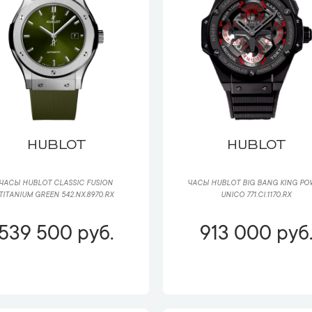
HUBLOT
HUBLOT
ЧАСЫ HUBLOT CLASSIC FUSION
ЧАСЫ HUBLOT BIG BANG KING PO
TITANIUM GREEN 542.NX.8970.RX
UNICO 771.CI.1170.RX
539 500 руб.
913 000 руб