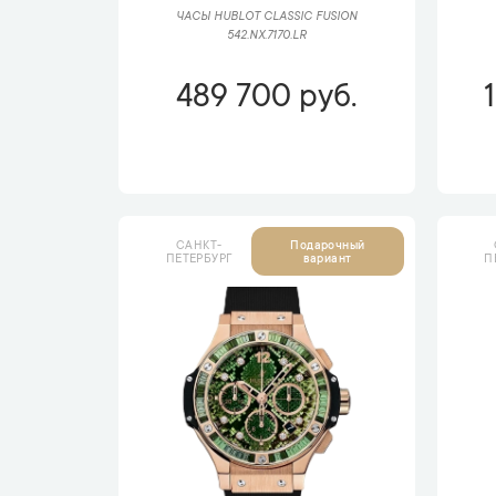
ЧАСЫ HUBLOT CLASSIC FUSION
542.NX.7170.LR
489 700 руб.
САНКТ-
Подарочный
ПЕТЕРБУРГ
П
вариант