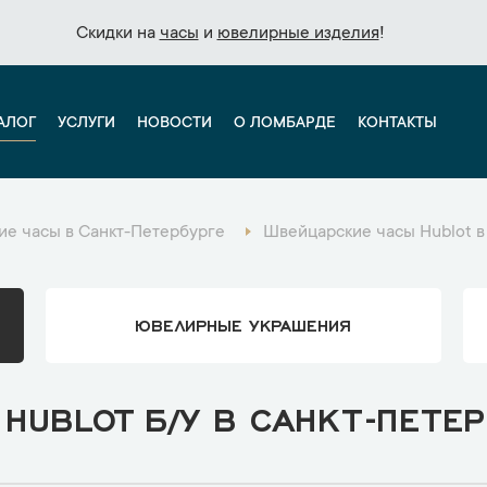
Скидки на
Скидки на
часы
часы
и
и
ювелирные изделия
ювелирные изделия
!
!
АЛОГ
УСЛУГИ
НОВОСТИ
О ЛОМБАРДЕ
КОНТАКТЫ
е часы в Санкт-Петербурге
Швейцарские часы Hublot в
ЮВЕЛИРНЫЕ УКРАШЕНИЯ
HUBLOT Б/У В САНКТ-ПЕТЕР