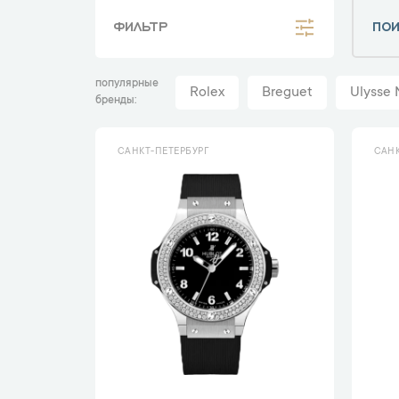
ФИЛЬТР
популярные
Rolex
Breguet
Ulysse 
бренды
САНКТ-ПЕТЕРБУРГ
САНК