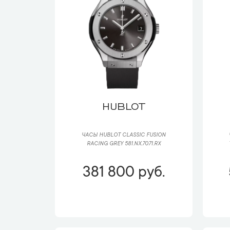
HUBLOT
ЧАСЫ HUBLOT CLASSIC FUSION
RACING GREY 581.NX.7071.RX
381 800 руб.