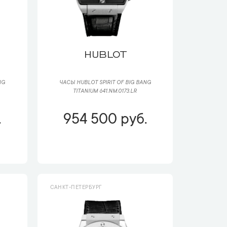
HUBLOT
NG
ЧАСЫ HUBLOT SPIRIT OF BIG BANG
TITANIUM 641.NM.0173.LR
.
954 500 руб.
САНКТ-ПЕТЕРБУРГ