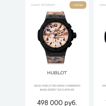
САНКТ-ПЕТЕРБУРГ
САНК
Limited
HUBLOT
ЧАСЫ HUBLOT BIG BANG COMMANDO
ЧА
BANG DESERT 301.CI.8710.NR
498 000 руб.