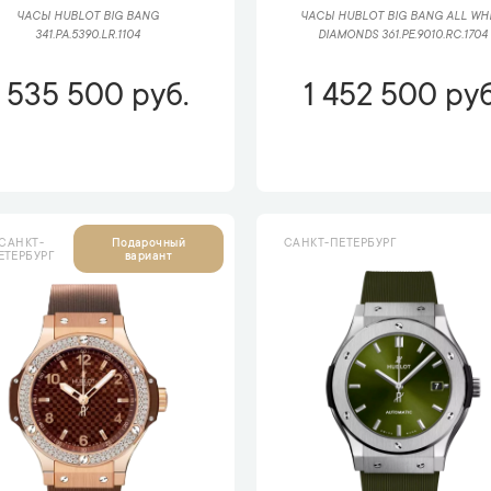
ЧАСЫ HUBLOT BIG BANG
ЧАСЫ HUBLOT BIG BANG ALL WH
341.PA.5390.LR.1104
DIAMONDS 361.PE.9010.RC.1704
1 535 500 руб.
1 452 500 руб
САНКТ-
САНКТ-ПЕТЕРБУРГ
Подарочный
ЕТЕРБУРГ
вариант