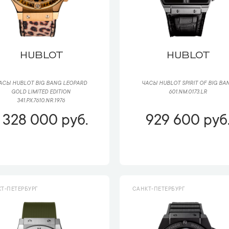
HUBLOT
HUBLOT
АСЫ HUBLOT BIG BANG LEOPARD
ЧАСЫ HUBLOT SPIRIT OF BIG BA
GOLD LIMITED EDITION
601.NM.0173.LR
341.PX.7610.NR.1976
1 328 000 руб.
929 600 руб
Т-ПЕТЕРБУРГ
САНКТ-ПЕТЕРБУРГ