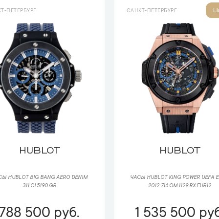
Т-ПЕТЕРБУРГ
САНКТ-ПЕТЕРБУРГ
Li
HUBLOT
HUBLOT
СЫ HUBLOT BIG BANG AERO DENIM
ЧАСЫ HUBLOT KING POWER UEFA 
311.CI.5190.GR
2012 716.OM.1129.RX.EUR12
788 500 руб.
1 535 500 руб