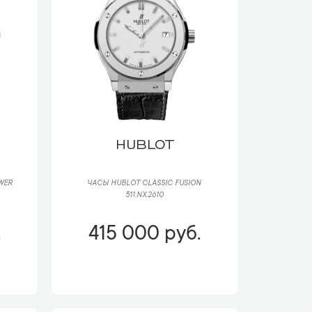
HUBLOT
WER
ЧАСЫ HUBLOT CLASSIC FUSION
511.NX.2610
.
415 000 руб.