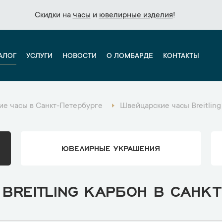
Скидки на
Скидки на
часы
часы
и
и
ювелирные изделия
ювелирные изделия
!
!
АЛОГ
УСЛУГИ
НОВОСТИ
О ЛОМБАРДЕ
КОНТАКТЫ
е часы в Санкт-Петербурге
Швейцарские часы Breitling
ЮВЕЛИРНЫЕ УКРАШЕНИЯ
BREITLING КАРБОН В САНКТ