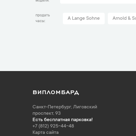
модели
продать
A Lange Sohne
Arnold & S
часы
ВИПЛОМБАРД
Санкт-Петербург
,
Лиговский
проспект, 93
Есть бесплатная парковка!
+7 (812) 925-44-48
Карта сайта