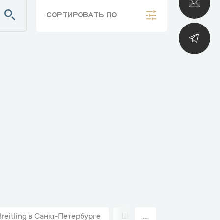
СОРТИРОВАТЬ
ПО
eitling в Санкт-Петербурге
Швейцарские часы Breitlin
...