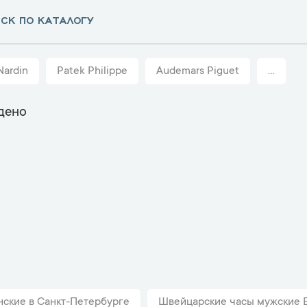
Nardin
Patek Philippe
Audemars Piguet
...
дено
нские в Санкт-Петербурге
Швейцарские часы мужские Br