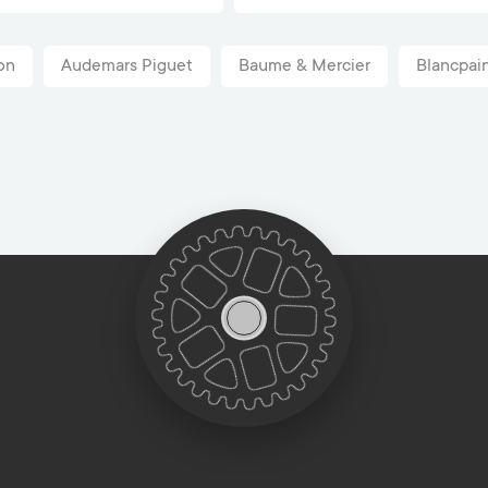
on
Audemars Piguet
Baume & Mercier
Blancpai