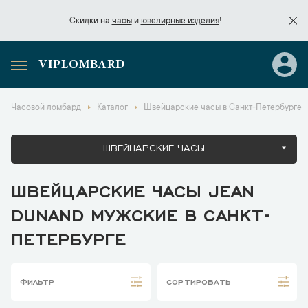
Скидки на
часы
и
ювелирные изделия
!
VIPLOMBARD
Скидки на
часы
и
ювелирные изделия
!
Часовой ломбард
Каталог
Швейцарские часы в Санкт-Петербурге
ШВЕЙЦАРСКИЕ ЧАСЫ
ШВЕЙЦАРСКИЕ ЧАСЫ JEAN
DUNAND МУЖСКИЕ В САНКТ-
ПЕТЕРБУРГЕ
ФИЛЬТР
СОРТИРОВАТЬ