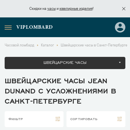
Скидки на
часы
и
ювелирные изделия
!
VIPLOMBARD
Скидки на
часы
и
ювелирные изделия
!
Часовой ломбард
Каталог
Швейцарские часы в Санкт-Петербурге
ШВЕЙЦАРСКИЕ ЧАСЫ
ШВЕЙЦАРСКИЕ ЧАСЫ JEAN
DUNAND С УСЛОЖНЕНИЯМИ В
САНКТ-ПЕТЕРБУРГЕ
ФИЛЬТР
СОРТИРОВАТЬ