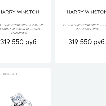
HARRY WINSTON
HARRY WINSTO
ЬГИ HARRY WINSTON LILY CLUSTER
ЗАПОНКИ HARRY WINSTON WHITE 
AMOND EARRINGS ON WIRES SMALL
OCEAN CUFFLINKS
EADPDR1MLC
319 550 руб.
319 550 руб.
Т-ПЕТЕРБУРГ