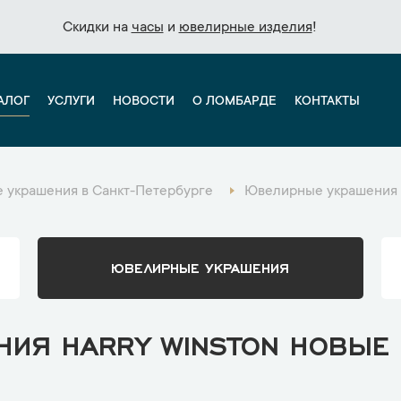
Скидки на
Скидки на
часы
часы
и
и
ювелирные изделия
ювелирные изделия
!
!
АЛОГ
УСЛУГИ
НОВОСТИ
О ЛОМБАРДЕ
КОНТАКТЫ
 украшения в Санкт-Петербурге
Ювелирные украшения H
ЮВЕЛИРНЫЕ УКРАШЕНИЯ
ИЯ HARRY WINSTON НОВЫЕ 