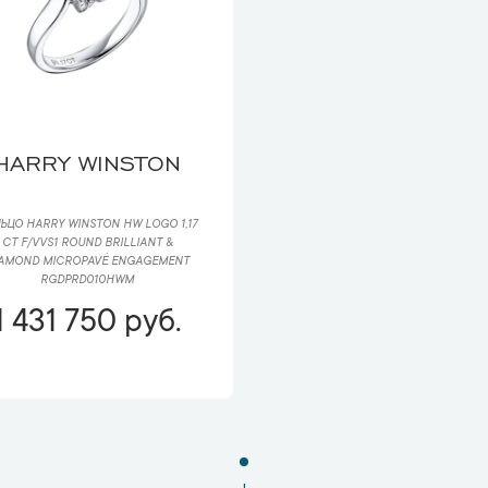
HARRY WINSTON
ЬЦО HARRY WINSTON HW LOGO 1,17
CT F/VVS1 ROUND BRILLIANT &
IAMOND MICROPAVÉ ENGAGEMENT
RGDPRD010HWM
1 431 750 руб.
1