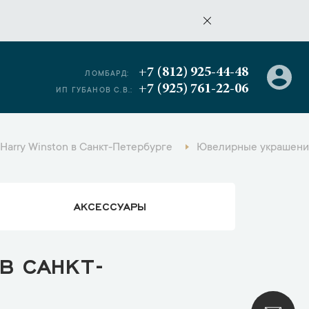
+7 (812) 925-44-48
ЛОМБАРД:
+7 (925) 761-22-06
ИП ГУБАНОВ С.В.:
arry Winston в Санкт-Петербурге
Ювелирные украшения
АКСЕССУАРЫ
В САНКТ-